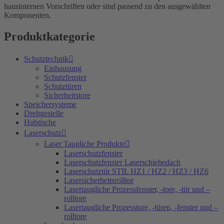
hausinternen Vorschriften oder sind passend zu den ausgewählten
Komponenten.
Produktkategorie
Schutztechnik
Einhausung
Schutzfenster
Schutztüren
Sicherheitstore
Speichersysteme
Drehgestelle
Hubtische
Laserschutz
Laser Taugliche Produkte
Laserschutzfenster
Laserschutzfenster Laserschiebedach
Laserschutztür STIL HZ1 / HZ2 / HZ3 / HZ6
Lasersicherheitsrolltor
Lasertaugliche Prozessfenster, -tore, -tür und –
rolltore
Lasertaugliche Prozesstore, -türen, -fenster und –
rolltore