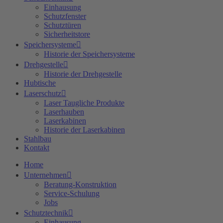
Einhausung
Schutzfenster
Schutztüren
Sicherheitstore
Speichersysteme
Historie der Speichersysteme
Drehgestelle
Historie der Drehgestelle
Hubtische
Laserschutz
Laser Taugliche Produkte
Laserhauben
Laserkabinen
Historie der Laserkabinen
Stahlbau
Kontakt
Home
Unternehmen
Beratung-Konstruktion
Service-Schulung
Jobs
Schutztechnik
Einhausung