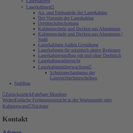
Laserhauben
Laserkabinen
An- und Einbauteile der Laserkabine
Der Vorraum der Laserkabine
Drehtischabschottung
Kabinenwände und Decken aus Aluminium
Kabinenwände und Decken aus Aluminium /
Stahl
Laserkabinen Außen Gestaltung
Laserkabinen für seismisch aktive Regionen
Laserkabinenaufbau mit und ohne Drehtisch
Laserkabinenübersicht
Laserkabinenüberwachung
Schutzmechanismus der
Lasersichtschutzscheiben
Stahlbau
Zurück
zurück
Fahrbare Monitore
Weiter
Einfache Fertigungseinsicht in der Wartungstür oder
Kabinenwand
Nächster
Kontakt
Adresse