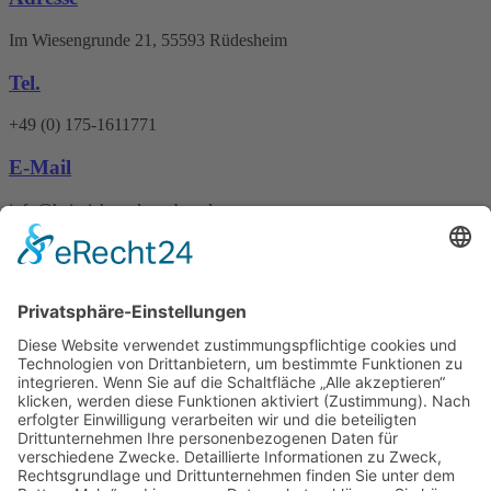
Im Wiesengrunde 21, 55593 Rüdesheim
Tel.
+49 (0) 175-1611771
E-Mail
info@heinrichs-anlagenbau.de
Wir benötigen Ihre
Zustimmung, um den
Google Maps-Service zu
laden!
Wir verwenden einen Service eines
Drittanbieters, um Karteninhalte
einzubetten. Dieser Service kann