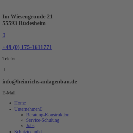
Zum
Inhalt
springen
Im Wiesengrunde 21
55593 Rüdesheim
+49 (0) 175-1611771
Telefon
info@heinrichs-anlagenbau.de
E-Mail
Home
Unternehmen
Beratung-Konstruktion
Service-Schulung
Jobs
Schutztechnik