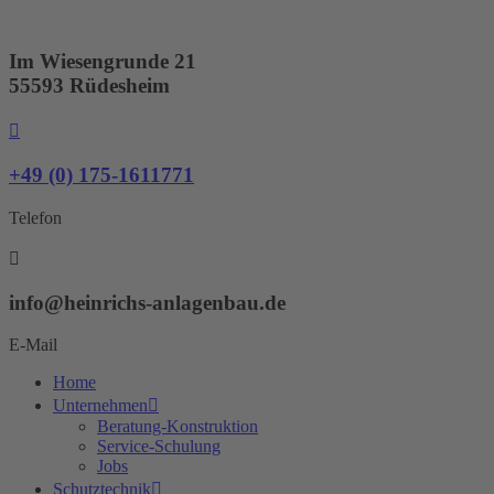
Zum
Inhalt
springen
Im Wiesengrunde 21
55593 Rüdesheim
+49 (0) 175-1611771
Telefon
info@heinrichs-anlagenbau.de
E-Mail
Home
Unternehmen
Beratung-Konstruktion
Service-Schulung
Jobs
Schutztechnik