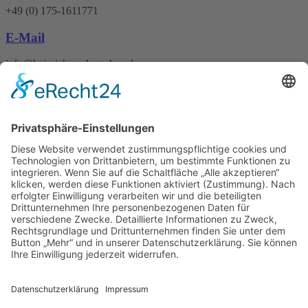
+49 (0) 175-1611771
E-Mail
info@heinrichs-anlagenbau.de
Wir benötigen Ihre
Zustimmung, um den
Google Maps-Service zu
laden!
Wir verwenden einen Service eines
Drittanbieters, um Karteninhalte
einzubetten. Dieser Service kann
Daten zu Ihren Aktivitäten
sammeln. Bitte lesen Sie die Details
durch und stimmen Sie der
Nutzung des Service zu, um diese
Karte anzuzeigen.