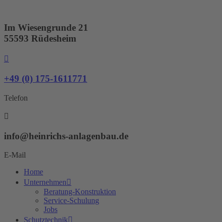
Zum
Inhalt
springen
Im Wiesengrunde 21
55593 Rüdesheim
+49 (0) 175-1611771
Telefon
info@heinrichs-anlagenbau.de
E-Mail
Home
Unternehmen
Beratung-Konstruktion
Service-Schulung
Jobs
Schutztechnik