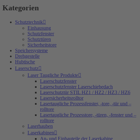
Kategorien
Schutztechnik
Einhausung
Schutzfenster
Schutztüren
Sicherheitstore
Speichersysteme
Drehgestelle
Hubtische
Laserschutz
Laser Taugliche Produkte
Laserschutzfenster
Laserschutzfenster Laserschiebedach
Laserschutztür STIL HZ1 / HZ2 / HZ3 / HZ6
Lasersicherheitsrolltor
Lasertaugliche Prozessfenster, -tore, -tür und –
rolltore
Lasertaugliche Prozesstore, -türen, -fenster und –
rolltore
Laserhauben
Laserkabinen
An- und Einbauteile der Laserkabine