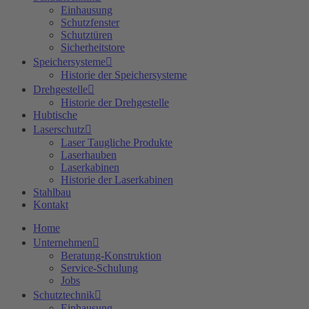
Einhausung
Schutzfenster
Schutztüren
Sicherheitstore
Speichersysteme
Historie der Speichersysteme
Drehgestelle
Historie der Drehgestelle
Hubtische
Laserschutz
Laser Taugliche Produkte
Laserhauben
Laserkabinen
Historie der Laserkabinen
Stahlbau
Kontakt
Home
Unternehmen
Beratung-Konstruktion
Service-Schulung
Jobs
Schutztechnik
Einhausung