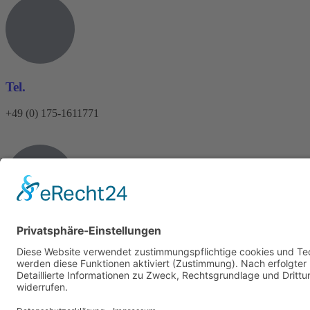
Tel.
+49 (0) 175-1611771
E-Mail
info@heinrichs-anlagenbau.de
Impressum