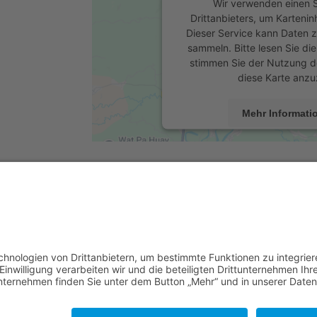
Wir verwenden einen S
Drittanbieters, um Kartenin
Dieser Service kann Daten z
sammeln. Bitte lesen Sie die
stimmen Sie der Nutzung d
diese Karte anzu
Mehr Informati
Akzeptiere
powered by
Usercentrics C
Platform
&
eRe
© 2024 Heinrichs – Ersatzteile UG | A