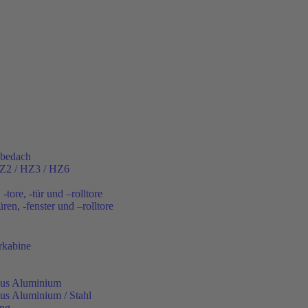
ebedach
HZ2 / HZ3 / HZ6
-tore, -tür und –rolltore
üren, -fenster und –rolltore
rkabine
us Aluminium
s Aluminium / Stahl
ung