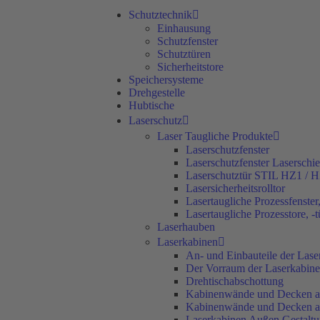
Schutztechnik
Einhausung
Schutzfenster
Schutztüren
Sicherheitstore
Speichersysteme
Drehgestelle
Hubtische
Laserschutz
Laser Taugliche Produkte
Laserschutzfenster
Laserschutzfenster Laserschi
Laserschutztür STIL HZ1 / 
Lasersicherheitsrolltor
Lasertaugliche Prozessfenster, 
Lasertaugliche Prozesstore, -t
Laserhauben
Laserkabinen
An- und Einbauteile der Lase
Der Vorraum der Laserkabine
Drehtischabschottung
Kabinenwände und Decken a
Kabinenwände und Decken au
Laserkabinen Außen Gestalt