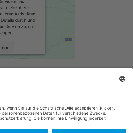
ervice eines
halte einzubetten.
u Ihren Aktivitäten
 Details durch und
es Service zu, um
zeigen.
onen
n
onsent Management
cht24
lle Rechte vorbehalten