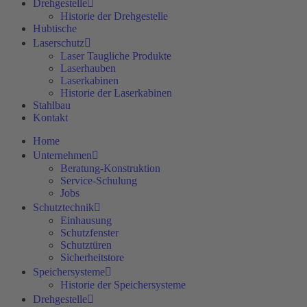
Drehgestelle
Historie der Drehgestelle
Hubtische
Laserschutz
Laser Taugliche Produkte
Laserhauben
Laserkabinen
Historie der Laserkabinen
Stahlbau
Kontakt
Home
Unternehmen
Beratung-Konstruktion
Service-Schulung
Jobs
Schutztechnik
Einhausung
Schutzfenster
Schutztüren
Sicherheitstore
Speichersysteme
Historie der Speichersysteme
Drehgestelle