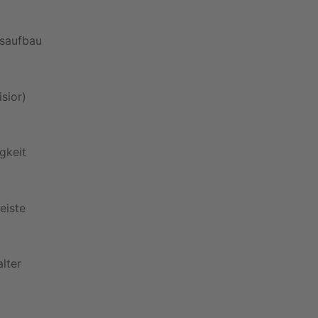
nsaufbau
sior)
gkeit
eiste
lter