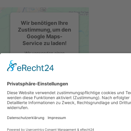
Wir benötigen Ihre
Zustimmung, um den
Google Maps-
Service zu laden!
Wir verwenden einen
Service eines Drittanbieters,
um Karteninhalte
einzubetten. Dieser Service
kann Daten zu Ihren
Aktivitäten sammeln. Bitte
lesen Sie die Details durch
und stimmen Sie der
Nutzung des Service zu, um
Impressum
diese Karte anzuzeigen.
Datenschutz
AGB
Mehr Informationen
© 2024 Heinrichs – Ersatzteile UG