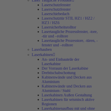
Laser Taugliche Produkte
Laserschutzfenster
Laserschutzfenster
Laserschiebedach
Laserschutztür STIL HZ1 / HZ2 /
HZ3 / HZ6
Lasersicherheitsrolltor
Lasertaugliche Prozessfenster, -tore,
-tür und –rolltore
Lasertaugliche Prozesstore, -türen, -
fenster und –rolltore
Laserhauben
Laserkabinen
An- und Einbauteile der
Laserkabine
Der Vorraum der Laserkabine
Drehtischabschottung
Kabinenwände und Decken aus
Aluminium
Kabinenwände und Decken aus
Aluminium / Stahl
Laserkabinen Außen Gestaltung
Laserkabinen für seismisch aktive
Regionen
Laserkabinenaufbau mit und ohne