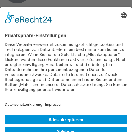
Tel.
+49 (0) 175-1611771
E-Mail
info@heinrichs-anlagenbau.de
Impressum
Datenschutz
AGB