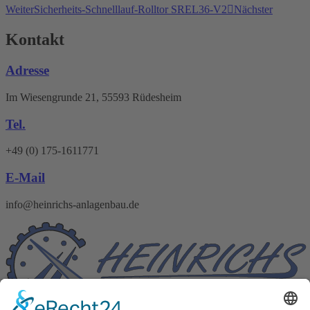
Weiter
Sicherheits-Schnelllauf-Rolltor SREL36-V2
Nächster
Kontakt
Adresse
Im Wiesengrunde 21, 55593 Rüdesheim
Tel.
+49 (0) 175-1611771
E-Mail
info@heinrichs-anlagenbau.de