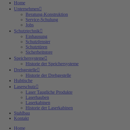
Home
Unternehmen
Beratung-Konstruktion
Service-Schulung
Jobs
Schutztechnik
Einhausung
Schutzfenster
Schutztüren
Sicherheitstore
Speichersysteme
Historie der Speichersysteme
Drehgestelle
Historie der Drehgestelle
Hubtische
Laserschutz
Laser Taugliche Produkte
Laserhauben
Laserkabinen
Historie der Laserkabinen
Stahlbau
Kontakt
Home