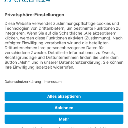
Wir benötigen Ihre
Zustimmung, um den
Google Maps-Service zu
laden!
Wir verwenden einen Service eines
Drittanbieters, um Karteninhalte
einzubetten. Dieser Service kann
Daten zu Ihren Aktivitäten
sammeln. Bitte lesen Sie die Details
durch und stimmen Sie der
Nutzung des Service zu, um diese
Karte anzuzeigen.
Impressum
Mehr Informationen
Datenschutz
AGB
Akzeptieren
© 2024 Heinrichs – Ersatzteile UG | Alle Rechte
vorbehalten
powered by
Usercentrics Consent