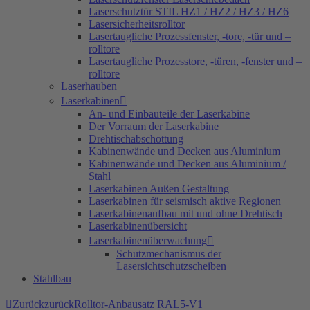
Laserschutztür STIL HZ1 / HZ2 / HZ3 / HZ6
Lasersicherheitsrolltor
Lasertaugliche Prozessfenster, -tore, -tür und –
rolltore
Lasertaugliche Prozesstore, -türen, -fenster und –
rolltore
Laserhauben
Laserkabinen
An- und Einbauteile der Laserkabine
Der Vorraum der Laserkabine
Drehtischabschottung
Kabinenwände und Decken aus Aluminium
Kabinenwände und Decken aus Aluminium /
Stahl
Laserkabinen Außen Gestaltung
Laserkabinen für seismisch aktive Regionen
Laserkabinenaufbau mit und ohne Drehtisch
Laserkabinenübersicht
Laserkabinenüberwachung
Schutzmechanismus der
Lasersichtschutzscheiben
Stahlbau
Zurück
zurück
Rolltor-Anbausatz RAL5-V1