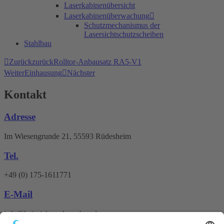
Laserkabinenübersicht
Laserkabinenüberwachung
Schutzmechanismus der
Lasersichtschutzscheiben
Stahlbau
Zurück
zurück
Rolltor-Anbausatz RA5-V1
Weiter
Einhausung
Nächster
Kontakt
Adresse
Im Wiesengrunde 21, 55593 Rüdesheim
Tel.
+49 (0) 175-1611771
E-Mail
info@heinrichs-anlagenbau.de