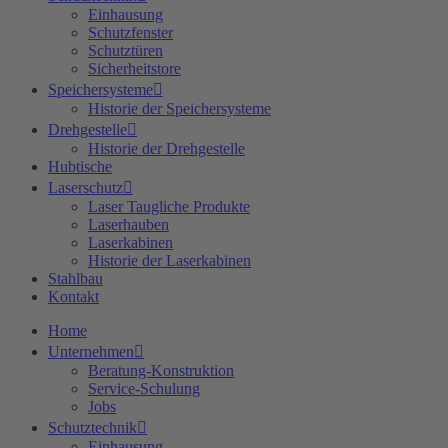
Einhausung
Schutzfenster
Schutztüren
Sicherheitstore
Speichersysteme
Historie der Speichersysteme
Drehgestelle
Historie der Drehgestelle
Hubtische
Laserschutz
Laser Taugliche Produkte
Laserhauben
Laserkabinen
Historie der Laserkabinen
Stahlbau
Kontakt
Home
Unternehmen
Beratung-Konstruktion
Service-Schulung
Jobs
Schutztechnik
Einhausung