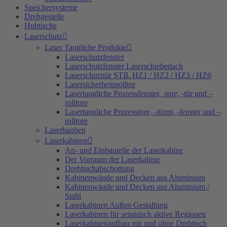
Speichersysteme
Drehgestelle
Hubtische
Laserschutz
Laser Taugliche Produkte
Laserschutzfenster
Laserschutzfenster Laserschiebedach
Laserschutztür STIL HZ1 / HZ2 / HZ3 / HZ6
Lasersicherheitsrolltor
Lasertaugliche Prozessfenster, -tore, -tür und –
rolltore
Lasertaugliche Prozesstore, -türen, -fenster und –
rolltore
Laserhauben
Laserkabinen
An- und Einbauteile der Laserkabine
Der Vorraum der Laserkabine
Drehtischabschottung
Kabinenwände und Decken aus Aluminium
Kabinenwände und Decken aus Aluminium /
Stahl
Laserkabinen Außen Gestaltung
Laserkabinen für seismisch aktive Regionen
Laserkabinenaufbau mit und ohne Drehtisch