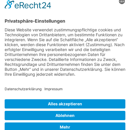
Wir benötigen Ihre
Zustimmung, um den
Google Maps-Service zu
laden!
Wir verwenden einen Service eines
Drittanbieters, um Karteninhalte
einzubetten. Dieser Service kann
Daten zu Ihren Aktivitäten
sammeln. Bitte lesen Sie die Details
durch und stimmen Sie der
Nutzung des Service zu, um diese
Karte anzuzeigen.
Impressum
Mehr Informationen
Datenschutz
AGB
Akzeptieren
© 2024 Heinrichs – Ersatzteile UG | Alle Rechte