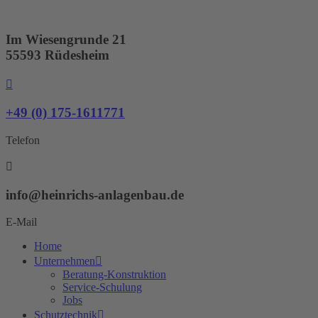
Zum
Inhalt
springen
Im Wiesengrunde 21
55593 Rüdesheim
+49 (0) 175-1611771
Telefon
info@heinrichs-anlagenbau.de
E-Mail
Home
Unternehmen
Beratung-Konstruktion
Service-Schulung
Jobs
Schutztechnik