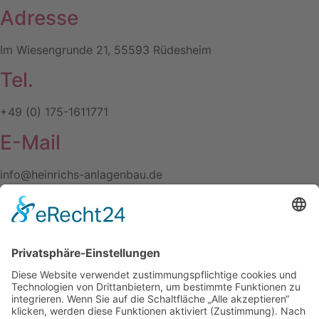
Adresse
Im Wiesengrunde 21, 55593 Rüdesheim
Tel.
+49 (0) 175-1611771
E-Mail
info@heinrichs-anlagenbau.de
Wir benötigen Ihre
Zustimmung, um den
Google Maps-
Service zu laden!