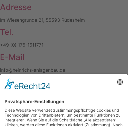
Adresse
Im Wiesengrunde 21, 55593 Rüdesheim
Tel.
+49 (0) 175-1611771
E-Mail
info@heinrichs-anlagenbau.de
Wir benötigen Ihre
Zustimmung, um den
Google Maps-
Service zu laden!