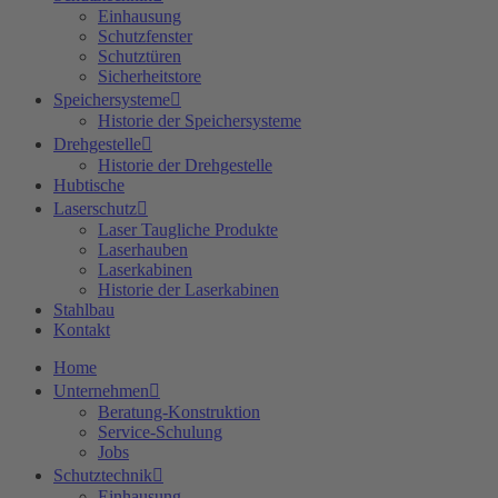
Einhausung
Schutzfenster
Schutztüren
Sicherheitstore
Speichersysteme
Historie der Speichersysteme
Drehgestelle
Historie der Drehgestelle
Hubtische
Laserschutz
Laser Taugliche Produkte
Laserhauben
Laserkabinen
Historie der Laserkabinen
Stahlbau
Kontakt
Home
Unternehmen
Beratung-Konstruktion
Service-Schulung
Jobs
Schutztechnik
Einhausung