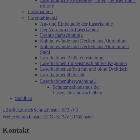
Lasertaugliche Prozesstore, -türen, -fenster und –
rolltore
Laserhauben
Laserkabinen
An- und Einbauteile der Laserkabine
Der Vorraum der Laserkabine
Drehtischabschottung
Kabinenwände und Decken aus Aluminium
Kabinenwände und Decken aus Aluminium /
Stahl
Laserkabinen Außen Gestaltung
Laserkabinen für seismisch aktive Regionen
Laserkabinenaufbau mit und ohne Drehtisch
Laserkabinenübersicht
Laserkabinenüberwachung
Schutzmechanismus der
Lasersichtschutzscheiben
Stahlbau
Zurück
zurück
Schutzfenster SF3 -V1
Weiter
Schutzfenster ECO- SF3-V1
Nächster
Kontakt