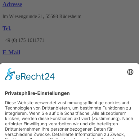
Adresse
Im Wiesengrunde 21, 55593 Rüdesheim
Tel.
+49 (0) 175-1611771
E-Mail
info@heinrichs-anlagenbau.de
Wir benötigen Ihre
Zustimmung, um den
Google Maps-Service zu
laden!
Wir verwenden einen Service eines
Drittanbieters, um Karteninhalte