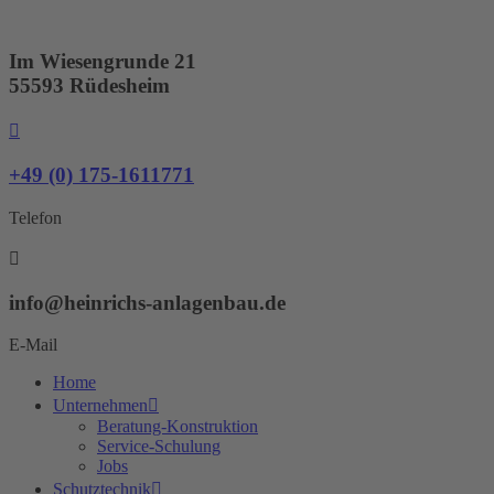
Zum
Inhalt
springen
Im Wiesengrunde 21
55593 Rüdesheim
+49 (0) 175-1611771
Telefon
info@heinrichs-anlagenbau.de
E-Mail
Home
Unternehmen
Beratung-Konstruktion
Service-Schulung
Jobs
Schutztechnik