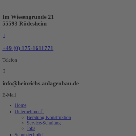
Zum
Inhalt
springen
Im Wiesengrunde 21
55593 Rüdesheim
+49 (0) 175-1611771
Telefon
info@heinrichs-anlagenbau.de
E-Mail
Home
Unternehmen
Beratung-Konstruktion
Service-Schulung
Jobs
Schutztechnik