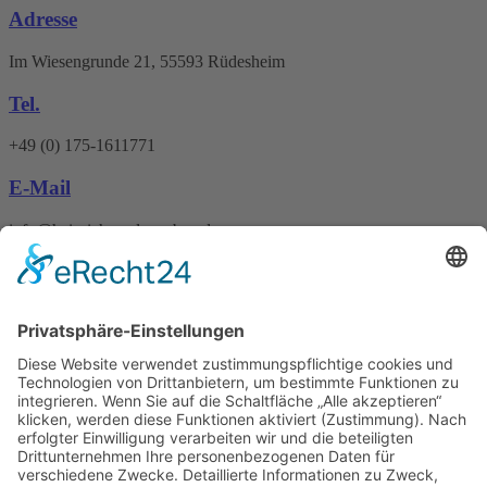
Adresse
Im Wiesengrunde 21, 55593 Rüdesheim
Tel.
+49 (0) 175-1611771
E-Mail
info@heinrichs-anlagenbau.de
Wir benötigen Ihre
Zustimmung, um den
Google Maps-Service zu
laden!
Wir verwenden einen Service eines
Drittanbieters, um Karteninhalte