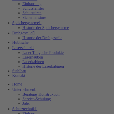
Einhausung
Schutzfenster
Schutztüren
Sicherheitstore
Speichersysteme
Historie der Speichersysteme
Drehgestelle
Historie der Drehgestelle
Hubtische
Laserschutz
Laser Taugliche Produkte
Laserhauben
Laserkabinen
Historie der Laserkabinen
Stahlbau
Kontakt
Home
Unternehmen
Beratung-Konstruktion
Service-Schulung
Jobs
Schutztechnik
Einhausung