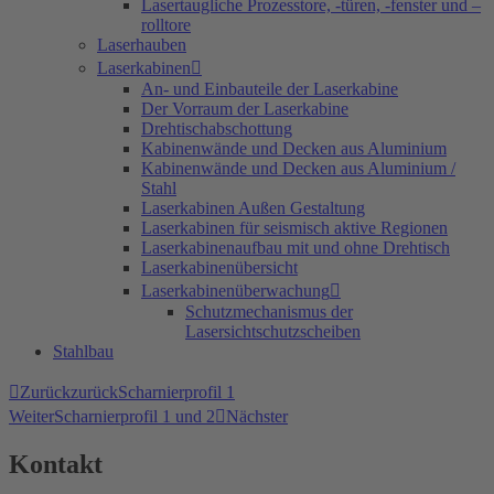
Lasertaugliche Prozesstore, -türen, -fenster und –
rolltore
Laserhauben
Laserkabinen
An- und Einbauteile der Laserkabine
Der Vorraum der Laserkabine
Drehtischabschottung
Kabinenwände und Decken aus Aluminium
Kabinenwände und Decken aus Aluminium /
Stahl
Laserkabinen Außen Gestaltung
Laserkabinen für seismisch aktive Regionen
Laserkabinenaufbau mit und ohne Drehtisch
Laserkabinenübersicht
Laserkabinenüberwachung
Schutzmechanismus der
Lasersichtschutzscheiben
Stahlbau
Zurück
zurück
Scharnierprofil 1
Weiter
Scharnierprofil 1 und 2
Nächster
Kontakt