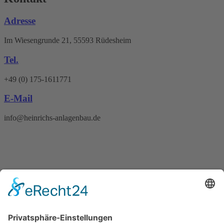
Adresse
Im Wiesengrunde 21, 55593 Rüdesheim
Tel.
+49 (0) 175-1611771
E-Mail
info@heinrichs-anlagenbau.de
Wir benötigen Ihre