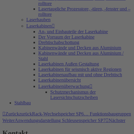
rolltore
Lasertaugliche Prozesstore, -türen, -fenster und –
rolltore
Laserhauben
Laserkabinen
An- und Einbauteile der Laserkabine
Der Vorraum der Laserkabine
Drehtischabschottung
Kabinenwände und Decken aus Aluminium
Kabinenwände und Decken aus Aluminium /
Stahl
Laserkabinen Außen Gestaltung
Laserkabinen für seismisch aktive Regionen
Laserkabinenaufbau mit und ohne Drehtisch
Laserkabinenübersicht
Laserkabinenüberwachung
Schutzmechanismus der
Lasersichtschutzscheiben
Stahlbau
Zurück
zurück
Rack-Wechselspeicher SP6… Funktionsbaugruppen
Weiter
Anwendungsdarstellung Schleusenspeicher SP7
Nächster
Kontakt