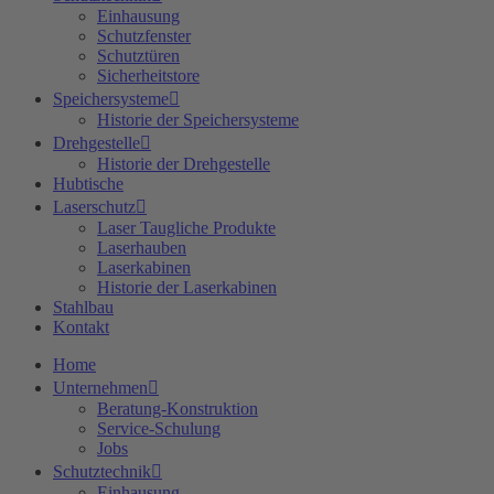
Einhausung
Schutzfenster
Schutztüren
Sicherheitstore
Speichersysteme
Historie der Speichersysteme
Drehgestelle
Historie der Drehgestelle
Hubtische
Laserschutz
Laser Taugliche Produkte
Laserhauben
Laserkabinen
Historie der Laserkabinen
Stahlbau
Kontakt
Home
Unternehmen
Beratung-Konstruktion
Service-Schulung
Jobs
Schutztechnik
Einhausung