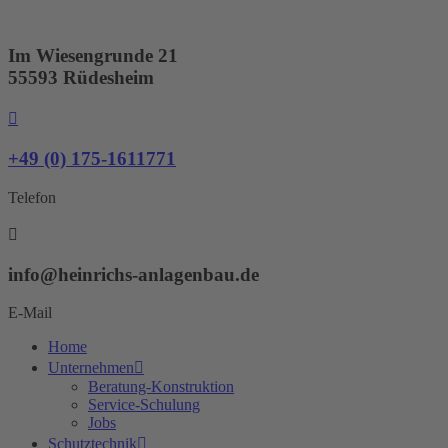
Zum
Inhalt
springen
Im Wiesengrunde 21
55593 Rüdesheim
+49 (0) 175-1611771
Telefon
info@heinrichs-anlagenbau.de
E-Mail
Home
Unternehmen
Beratung-Konstruktion
Service-Schulung
Jobs
Schutztechnik