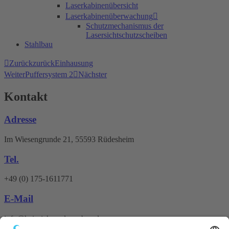
Laserkabinenübersicht
Laserkabinenüberwachung
Schutzmechanismus der
Lasersichtschutzscheiben
Stahlbau
Zurück
zurück
Einhausung
Weiter
Puffersystem 2
Nächster
Kontakt
Adresse
Im Wiesengrunde 21, 55593 Rüdesheim
Tel.
+49 (0) 175-1611771
E-Mail
info@heinrichs-anlagenbau.de