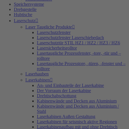
Speichersysteme
Drehgestelle
Hubtische
Laserschutz
Laser Taugliche Produkte
Laserschutzfenster
Laserschutzfenster Laserschiebedach
Laserschutztür STIL HZ1 / HZ2 / HZ3 / HZ6
Lasersicherheitsrolltor
Lasertaugliche Prozessfenster, -tore, -tür und –
rolltore
Lasertaugliche Prozesstore, -türen, -fenster und –
rolltore
Laserhauben
Laserkabinen
An- und Einbauteile der Laserkabine
Der Vorraum der Laserkabine
Drehtischabschottung
Kabinenwände und Decken aus Aluminium
Kabinenwände und Decken aus Aluminium /
Stahl
Laserkabinen Außen Gestaltung
Laserkabinen für seismisch aktive Regionen
Laserkabinenaufbau mit und ohne Drehtisch