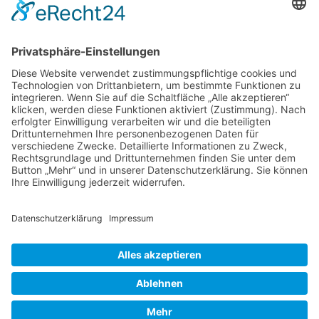
Wir benötigen Ihre
Zustimmung, um den
Google Maps-Service zu
laden!
Wir verwenden einen Service eines
Drittanbieters, um Karteninhalte
einzubetten. Dieser Service kann
Daten zu Ihren Aktivitäten
sammeln. Bitte lesen Sie die Details
durch und stimmen Sie der
Nutzung des Service zu, um diese
Karte anzuzeigen.
Impressum
Mehr Informationen
Datenschutz
AGB
Akzeptieren
© 2024 Heinrichs – Ersatzteile UG | Alle Rechte