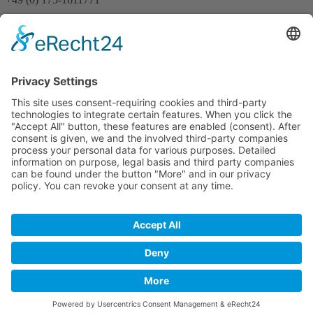
E-Mail
info@heinrichs-anlagenbau.de
Impressum
Datenschutz
AGB
© 2024 Heinrichs – Ersatzteile UG | Alle Rechte
vorbehalten