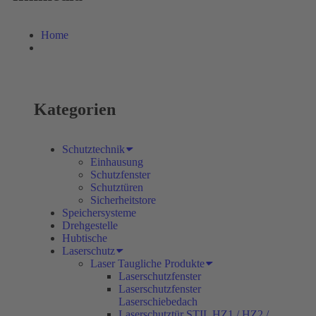
Home
Kategorien
Schutztechnik
Einhausung
Schutzfenster
Schutztüren
Sicherheitstore
Speichersysteme
Drehgestelle
Hubtische
Laserschutz
Laser Taugliche Produkte
Laserschutzfenster
Laserschutzfenster
Laserschiebedach
Laserschutztür STIL HZ1 / HZ2 /