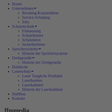
Home
Unternehmen
Beratung-Konstruktion
Service-Schulung
Jobs
Schutztechnik
Einhausung
Schutzfenster
Schutztüren
Sicherheitstore
Speichersysteme
Historie der Speichersysteme
Drehgestelle
Historie der Drehgestelle
Hubtische
Laserschutz
Laser Taugliche Produkte
Laserhauben
Laserkabinen
Historie der Laserkabinen
Stahlbau
Kontakt
ffmmedia