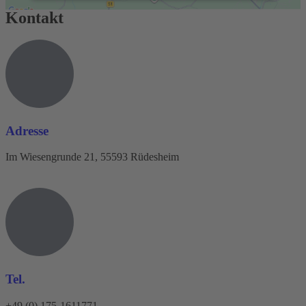
powered by
Usercentrics Consent Management
Kontakt
Platform
&
eRecht24
Adresse
Im Wiesengrunde 21, 55593 Rüdesheim
Tel.
+49 (0) 175-1611771