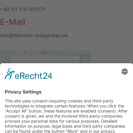
+49 (0) 175-1611771
E-Mail
info@heinrichs-anlagenbau.de
We need your
consent to load the
Google Maps
service!
We use a third party service
to embed map content that
may collect data about your
activity. Please review the
details and accept the
service to see this map.