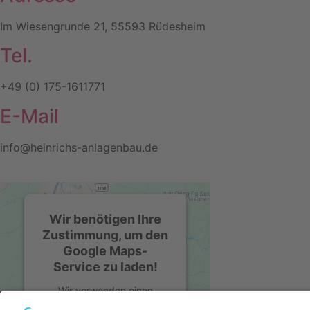
Im Wiesengrunde 21, 55593 Rüdesheim
Tel.
+49 (0) 175-1611771
E-Mail
info@heinrichs-anlagenbau.de
Wir benötigen Ihre
Zustimmung, um den
Google Maps-
Service zu laden!
Wir verwenden einen
Service eines Drittanbieters,