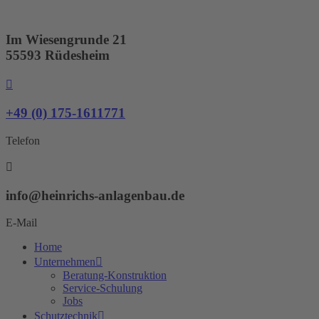
Zum
Inhalt
springen
Im Wiesengrunde 21
55593 Rüdesheim
+49 (0) 175-1611771
Telefon
info@heinrichs-anlagenbau.de
E-Mail
Home
Unternehmen
Beratung-Konstruktion
Service-Schulung
Jobs
Schutztechnik