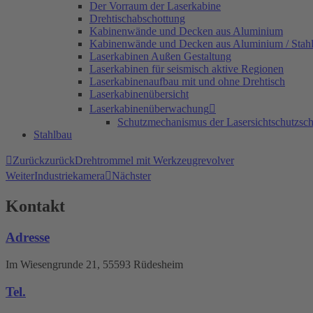
Der Vorraum der Laserkabine
Drehtischabschottung
Kabinenwände und Decken aus Aluminium
Kabinenwände und Decken aus Aluminium / Stah
Laserkabinen Außen Gestaltung
Laserkabinen für seismisch aktive Regionen
Laserkabinenaufbau mit und ohne Drehtisch
Laserkabinenübersicht
Laserkabinenüberwachung
Schutzmechanismus der Lasersichtschutzsc
Stahlbau
Zurück
zurück
Drehtrommel mit Werkzeugrevolver
Weiter
Industriekamera
Nächster
Kontakt
Adresse
Im Wiesengrunde 21, 55593 Rüdesheim
Tel.