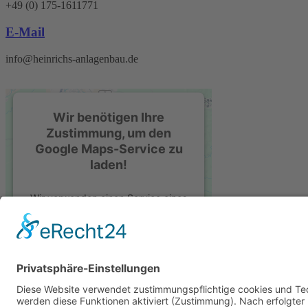
+49 (0) 175-1611771
E-Mail
info@heinrichs-anlagenbau.de
Wir benötigen Ihre
Zustimmung, um den
Google Maps-Service zu
laden!
Wir verwenden einen Service eines
Drittanbieters, um Karteninhalte
einzubetten. Dieser Service kann
Daten zu Ihren Aktivitäten
sammeln. Bitte lesen Sie die Details
durch und stimmen Sie der
Nutzung des Service zu, um diese
Karte anzuzeigen.