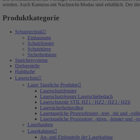
werden. Auch Kameras mit Nachtsicht-Modus sind erhältlich. Der dir
Produktkategorie
Schutztechnik
Einhausung
Schutzfenster
Schutztüren
Sicherheitstore
Speichersysteme
Drehgestelle
Hubtische
Laserschutz
Laser Taugliche Produkte
Laserschutzfenster
Laserschutzfenster Laserschiebedach
Laserschutztür STIL HZ1 / HZ2 / HZ3 / HZ6
Lasersicherheitsrolltor
Lasertaugliche Prozessfenster, -tore, -tür und –rollt
Lasertaugliche Prozesstore, -türen, -fenster und –ro
Laserhauben
Laserkabinen
An- und Einbauteile der Laserkabine